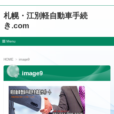
札幌・江別軽自動車手続
き.com
Menu
コ
ン
テ
HOME
image9
ン
ツ
へ
image9
移
動