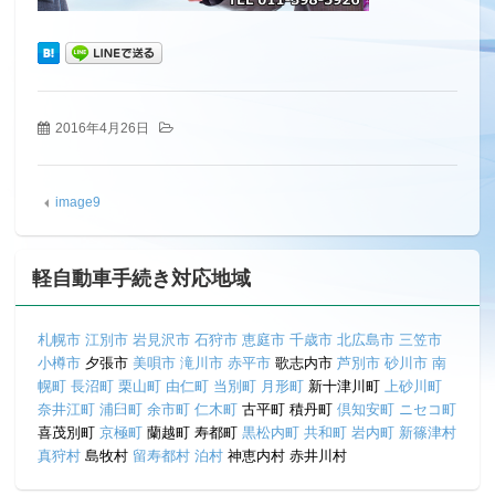
2016年4月26日
image9
軽自動車手続き対応地域
札幌市
江別市
岩見沢市
石狩市
恵庭市
千歳市
北広島市
三笠市
小樽市
夕張市
美唄市
滝川市
赤平市
歌志内市
芦別市
砂川市
南
幌町
長沼町
栗山町
由仁町
当別町
月形町
新十津川町
上砂川町
奈井江町
浦臼町
余市町
仁木町
古平町 積丹町
倶知安町
ニセコ町
喜茂別町
京極町
蘭越町 寿都町
黒松内町
共和町
岩内町
新篠津村
真狩村
島牧村
留寿都村
泊村
神恵内村 赤井川村