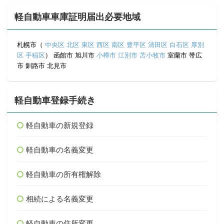
軽自動車車庫証明届出必要地域
札幌市（
中央区
北区
東区
西区
南区
豊平区
清田区
白石区
厚別
区
手稲区
） 函館市 旭川市
小樽市
江別市
苫小牧市
室蘭市 帯広
市 釧路市 北見市
軽自動車登録手続き
軽自動車の新規登録
軽自動車の名義変更
軽自動車の所有権解除
相続による名義変更
軽自動車の住所変更