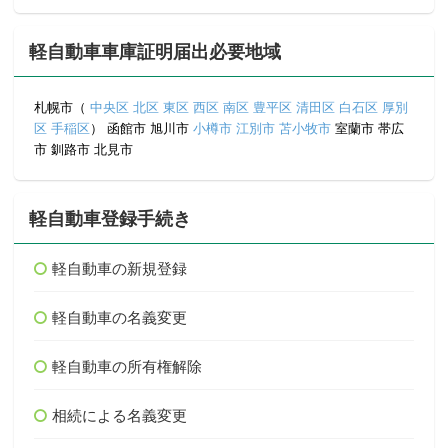
軽自動車車庫証明届出必要地域
札幌市（
中央区
北区
東区
西区
南区
豊平区
清田区
白石区
厚別
区
手稲区
） 函館市 旭川市
小樽市
江別市
苫小牧市
室蘭市 帯広
市 釧路市 北見市
軽自動車登録手続き
軽自動車の新規登録
軽自動車の名義変更
軽自動車の所有権解除
相続による名義変更