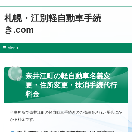
札幌・江別軽自動車手続
き.com
Menu
コ
ン
テ
ン
奈井江町の軽自動車名義変
ツ
へ
更・住所変更・抹消手続代行
移
動
料金
当事務所で奈井江町の軽自動車手続きのご依頼をされた場合にか
かる料金です。