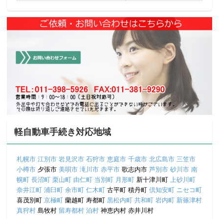
軽自動車手続き対応地域
札幌市
江別市
岩見沢市
石狩市
恵庭市
千歳市
北広島市
三笠市
小樽市
夕張市
美唄市
滝川市
赤平市
歌志内市
芦別市
砂川市
南
幌町
長沼町
栗山町
由仁町
当別町
月形町
新十津川町
上砂川町
奈井江町
浦臼町
余市町
仁木町
古平町 積丹町
倶知安町
ニセコ町
喜茂別町
京極町
蘭越町 寿都町
黒松内町
共和町
岩内町
新篠津村
真狩村
島牧村
留寿都村
泊村
神恵内村 赤井川村