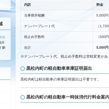
内訳
料金
当事務所報酬
5,000円
域
ナンバープレート代
（1,72
税止め手数料
（500
平区
旭川
合計
5,000
 釧
※ナンバープレート代、税止め手数料は管轄変更があ
黒松内町の軽自動車車庫証明届出
黒松内町は軽自動車の車庫証明届出は不要です。
黒松内町の軽自動車一時抹消代行料金案