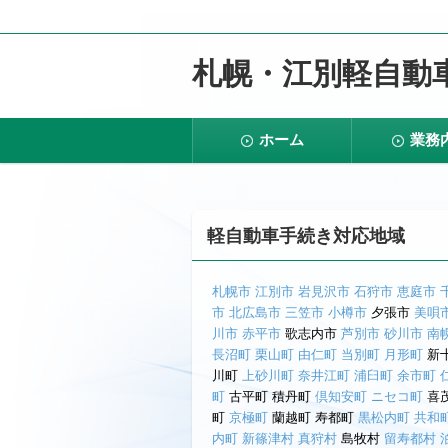
札幌・江別軽自動車
コ
ホーム
業務
ン
テ
ン
ツ
へ
移
軽自動車手続き対応地域
動
札幌市
江別市
岩見沢市
石狩市
恵庭市
市
北広島市
三笠市
小樽市
夕張市
美唄
川市
赤平市
歌志内市
芦別市
砂川市
南
長沼町
栗山町
由仁町
当別町
月形町
新
川町
上砂川町
奈井江町
浦臼町
余市町
町
古平町 積丹町
倶知安町
ニセコ町
喜
町
京極町
蘭越町 寿都町
黒松内町
共和
内町
新篠津村
真狩村
島牧村
留寿都村