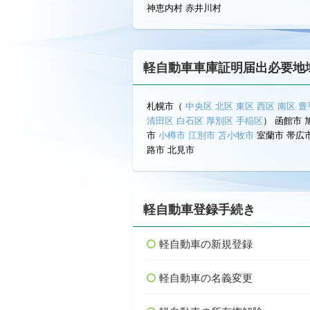
神恵内村 赤井川村
軽自動車車庫証明届出必要地
札幌市（
中央区
北区
東区
西区
南区
豊
清田区
白石区
厚別区
手稲区
） 函館市 
市
小樽市
江別市
苫小牧市
室蘭市 帯広市
路市 北見市
軽自動車登録手続き
軽自動車の新規登録
軽自動車の名義変更