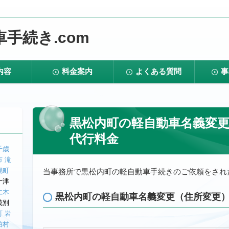
手続き.com
内容
料金案内
よくある質問
事
黒松内町の軽自動車名義変
代行料金
千歳
市
滝
幌町
当事務所で黒松内町の軽自動車手続きのご依頼をされ
十津
仁木
黒松内町の軽自動車名義変更（住所変更
茂別
町
岩
泊村