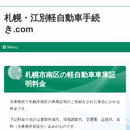
札幌・江別軽自動車手続
き.com
Menu
コ
ン
テ
ン
札幌市南区の軽自動車車庫証
ツ
へ
明料金
移
動
当事務所で札幌市南区の車庫証明のご依頼をされた場合にかかる
料金です。
下記料金の合計は書類作成代、現地調査代、交通費、証紙代、送
料（当事務所発送分）込みのものです。