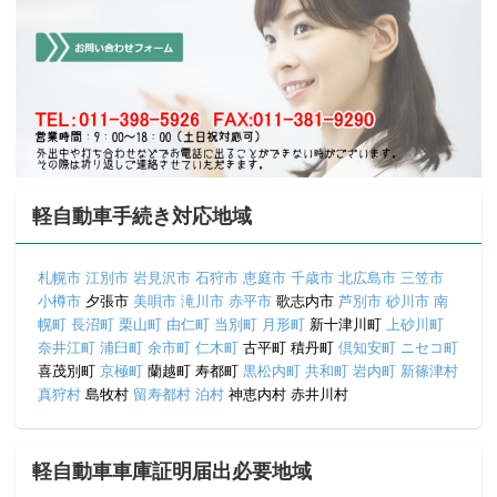
軽自動車手続き対応地域
札幌市
江別市
岩見沢市
石狩市
恵庭市
千歳市
北広島市
三笠市
小樽市
夕張市
美唄市
滝川市
赤平市
歌志内市
芦別市
砂川市
南
幌町
長沼町
栗山町
由仁町
当別町
月形町
新十津川町
上砂川町
奈井江町
浦臼町
余市町
仁木町
古平町 積丹町
倶知安町
ニセコ町
喜茂別町
京極町
蘭越町 寿都町
黒松内町
共和町
岩内町
新篠津村
真狩村
島牧村
留寿都村
泊村
神恵内村 赤井川村
軽自動車車庫証明届出必要地域