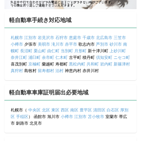
軽自動車手続き対応地域
札幌市
江別市
岩見沢市
石狩市
恵庭市
千歳市
北広島市
三笠市
小樽市
夕張市
美唄市
滝川市
赤平市
歌志内市
芦別市
砂川市
南
幌町
長沼町
栗山町
由仁町
当別町
月形町
新十津川町
上砂川町
奈井江町
浦臼町
余市町
仁木町
古平町 積丹町
倶知安町
ニセコ町
喜茂別町
京極町
蘭越町 寿都町
黒松内町
共和町
岩内町
新篠津村
真狩村
島牧村
留寿都村
泊村
神恵内村 赤井川村
軽自動車車庫証明届出必要地域
札幌市（
中央区
北区
東区
西区
南区
豊平区
清田区
白石区
厚別
区
手稲区
） 函館市 旭川市
小樽市
江別市
苫小牧市
室蘭市 帯広
市 釧路市 北見市